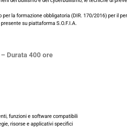
meni del bullismo e del cyberbullismo, le tecniche di prev
o per la formazione obbligatoria (DIR. 170/2016) per il per
 presente su piattaforma S.O.F.I.A.
 – Durata 400 ore
enti, funzioni e software compatibili
gie, risorse e applicativi specifici