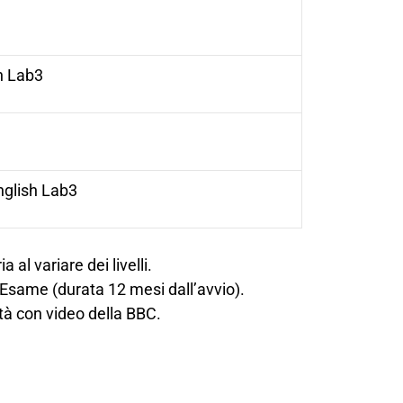
h Lab
3
glish Lab
3
 al variare dei livelli.
 d’Esame (durata 12 mesi dall’avvio).
ità con video della BBC.