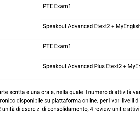
PTE Exam
1
Speakout Advanced Etext
2
+ MyEnglis
PTE Exam
1
Speakout Advanced Plus Etext
2
+ MyEn
 scritta e una orale, nella quale il numero di attività varia
onico disponibile su piattaforma online, per i vari livelli
 unità di esercizi di consolidamento, 4 review unit e attiv