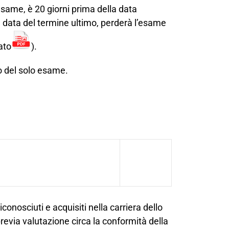
’esame, è
20 giorni prima
della data
 data del termine ultimo,
perderà
l’esame
gato
).
o del solo esame
.
conosciuti e acquisiti nella carriera dello
previa valutazione circa la conformità della