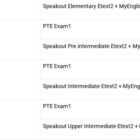
Speakout Elementary Etext
2
+ MyEngli
PTE Exam
1
Speakout Pre.intermediate Etext
2
+ My
PTE Exam
1
Speakout Intermediate Etext
2
+ MyEngl
PTE Exam
1
Speakout Upper Intermediate Etext
2
+ 