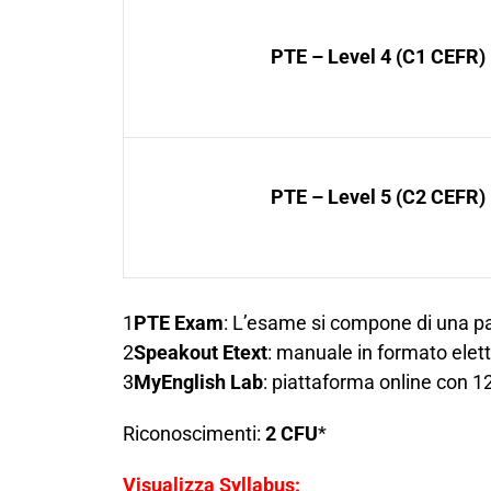
PTE – Level 4 (C1 CEFR)
PTE – Level 5 (C2 CEFR)
1
PTE Exam
: L’esame si compone di una parte
2
Speakout Etext
: manuale in formato elettr
3
MyEnglish Lab
: piattaforma online con 12
Riconoscimenti:
2 CFU
*
Visualizza Syllabus: