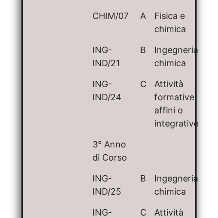
CHIM/07
A
Fisica e
chimica
ING-
B
Ingegneria
IND/21
chimica
ING-
C
Attività
IND/24
formative
affini o
integrative
3° Anno
di Corso
ING-
B
Ingegneria
IND/25
chimica
ING-
C
Attività