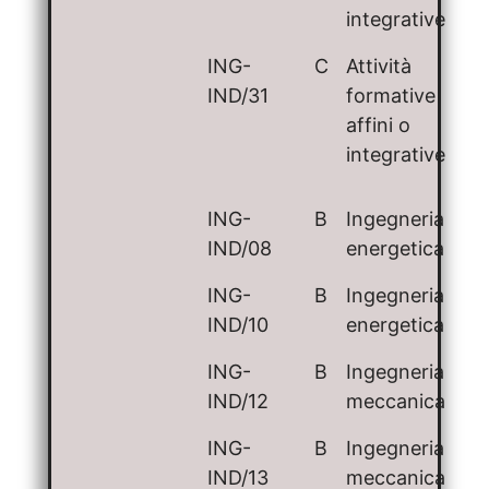
integrative
ING-
C
Attività
IND/31
formative
affini o
integrative
ING-
B
Ingegneria
IND/08
energetica
ING-
B
Ingegneria
IND/10
energetica
ING-
B
Ingegneria
IND/12
meccanica
ING-
B
Ingegneria
IND/13
meccanica