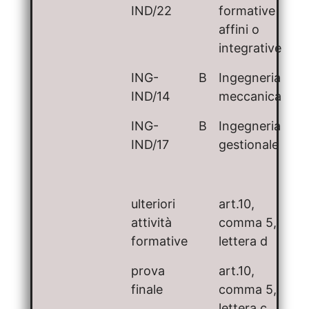
IND/22
formative
affini o
integrative
ING-
B
Ingegneria
IND/14
meccanica
ING-
B
Ingegneria
IND/17
gestionale
ulteriori
art.10,
attività
comma 5,
formative
lettera d
prova
art.10,
finale
comma 5,
lettera c