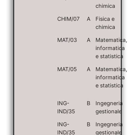
chimica
CHIM/07
A
Fisica e
chimica
MAT/03
A
Matematica,
informatica
e statistica
MAT/05
A
Matematica,
informatica
e statistica
ING-
B
Ingegneria
IND/35
gestionale
ING-
B
Ingegneria
IND/35
gestionale