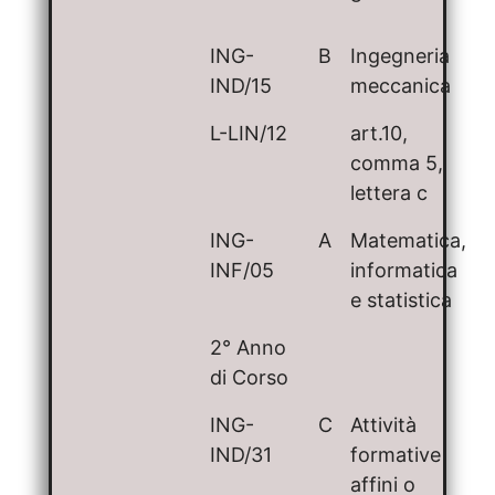
ING-
B
Ingegneria
IND/15
meccanica
L-LIN/12
art.10,
comma 5,
lettera c
ING-
A
Matematica,
INF/05
informatica
e statistica
2° Anno
di Corso
ING-
C
Attività
IND/31
formative
affini o