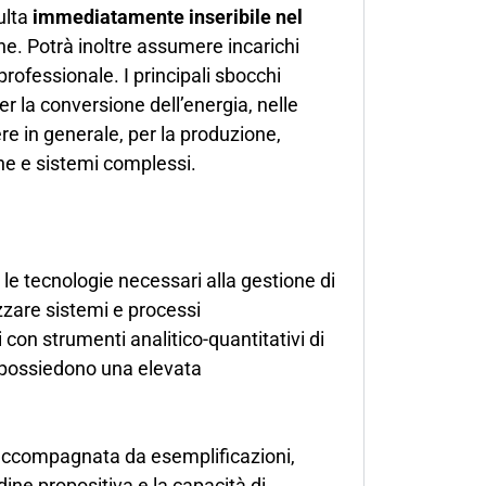
ulta
immediatamente inseribile nel
one. Potrà inoltre assumere incarichi
 professionale. I principali sbocchi
r la conversione dell’energia, nelle
re in generale, per la produzione,
one e sistemi complessi.
 le tecnologie necessari alla gestione di
izzare sistemi e processi
 con strumenti analitico-quantitativi di
››possiedono una elevata
 accompagnata da esemplificazioni,
udine propositiva e la capacità di