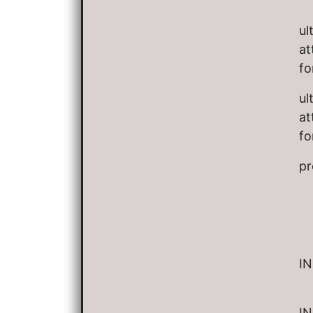
ul
at
fo
ul
at
fo
pr
IN
IN