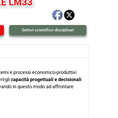
LE LM33
Settori scientifico-disciplinari
stemi e processi economico-produttivi
rirgli
capacità progettuali e decisionali
rrivando in questo modo ad affrontare