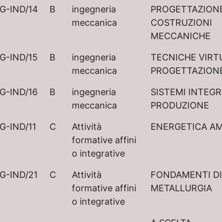
G-IND/14
B
ingegneria
PROGETTAZIONE
meccanica
COSTRUZIONI
MECCANICHE
G-IND/15
B
ingegneria
TECNICHE VIRTU
meccanica
PROGETTAZION
G-IND/16
B
ingegneria
SISTEMI INTEGR
meccanica
PRODUZIONE
G-IND/11
C
Attività
ENERGETICA AM
formative affini
o integrative
G-IND/21
C
Attività
FONDAMENTI DI
formative affini
METALLURGIA
o integrative