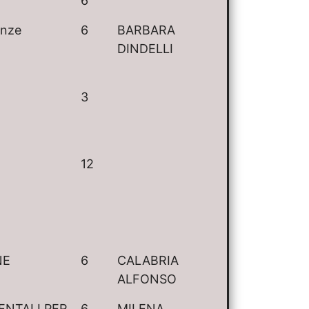
6
enze
6
BARBARA
DINDELLI
3
12
NE
6
CALABRIA
ALFONSO
ENTALI PER
6
MILENA