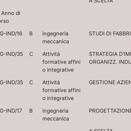
A SCELTA
 Anno di
orso
G-IND/16
B
ingegneria
STUDI DI FABBR
meccanica
G-IND/35
C
Attività
STRATEGIA D'IM
formative affini
ORGANIZZ. IND
o integrative
G-IND/35
C
Attività
GESTIONE AZIE
formative affini
o integrative
G-IND/17
B
ingegneria
PROGETTAZIONE
meccanica