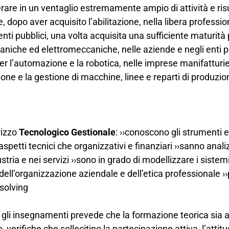
rare in un ventaglio estremamente ampio di attività e ris
e, dopo aver acquisito l’abilitazione, nella libera professi
d enti pubblici, una volta acquisita una sufficiente maturità
niche ed elettromeccaniche, nelle aziende e negli enti pe
per l’automazione e la robotica, nelle imprese manifatturie
zione e la gestione di macchine, linee e reparti di produzi
irizzo
Tecnologico Gestionale
: ››conoscono gli strumenti e
spetti tecnici che organizzativi e finanziari ››sanno anal
ria e nei servizi ››sono in grado di modellizzare i sistemi
dell’organizzazione aziendale e dell’etica professionale 
 solving
i gli insegnamenti prevede che la formazione teorica sia
o, verifiche che sollecitino la partecipazione attiva, l’attit