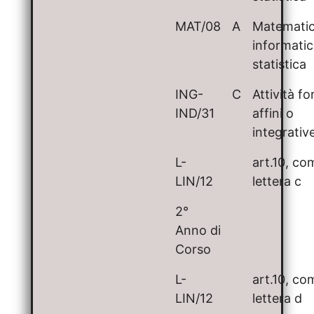
MAT/08
A
Matematic
informatic
statistica
ING-
C
Attività f
IND/31
affini o
integrativ
L-
art.10, c
LIN/12
lettera c
2°
Anno di
Corso
L-
art.10, c
LIN/12
lettera d