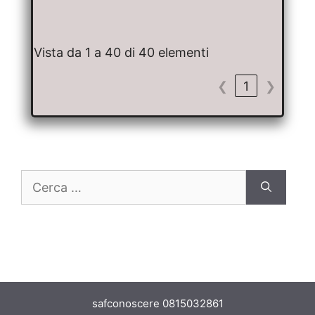
Vista da 1 a 40 di 40 elementi
❮
1
❯
safconoscere 0815032861