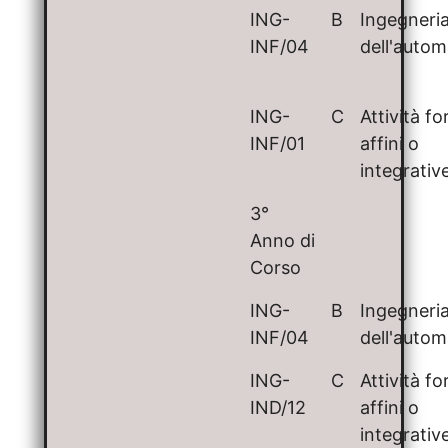
ING-
B
Ingegneri
INF/04
dell'auto
ING-
C
Attività f
INF/01
affini o
integrativ
3°
Anno di
Corso
ING-
B
Ingegneri
INF/04
dell'auto
ING-
C
Attività f
IND/12
affini o
integrativ