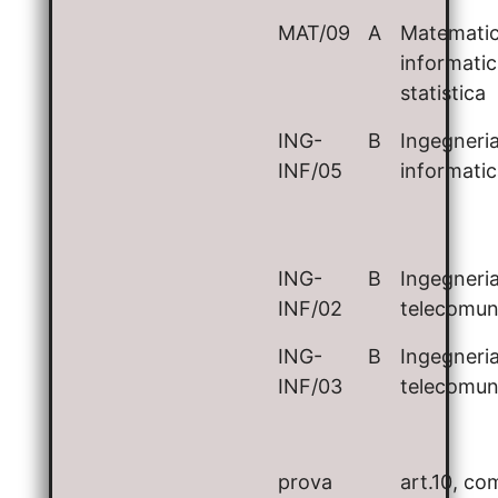
MAT/09
A
Matematic
informatic
statistica
ING-
B
Ingegneri
INF/05
informati
ING-
B
Ingegneria
INF/02
telecomun
ING-
B
Ingegneria
INF/03
telecomun
prova
art.10, c