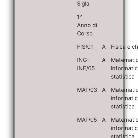
Sigla
1°
Anno di
Corso
FIS/01
A
Fisica e c
ING-
A
Matematic
INF/05
informatic
statistica
MAT/03
A
Matematic
informatic
statistica
MAT/05
A
Matematic
informatic
statistica