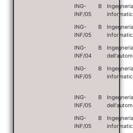
ING-
B
Ingegneri
INF/05
informati
ING-
B
Ingegneri
INF/05
informati
ING-
B
Ingegneri
INF/04
dell'auto
ING-
B
Ingegneri
INF/05
informati
ING-
B
Ingegneri
INF/05
dell'auto
ING-
B
Ingegneri
INF/05
informati