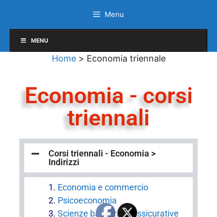
Menu
MENU
Home
>
Economia triennale
Economia - corsi
triennali
Corsi triennali - Economia >
Indirizzi
Economia e commercio
Psicoeconomia
Scienze bancarie e assicurative