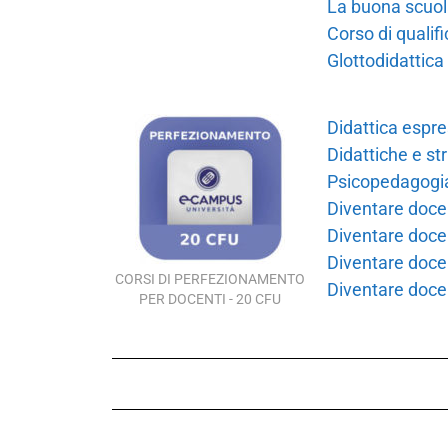
La buona scuol
Corso di quali
Glottodidattica 
Didattica espre
Didattiche e st
Psicopedagogia
Diventare docent
Diventare docen
Diventare docent
CORSI DI PERFEZIONAMENTO
Diventare docen
PER DOCENTI - 20 CFU