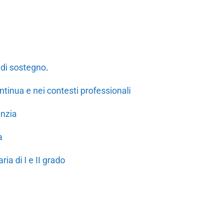
 di sostegno
.
tinua e nei contesti professionali
anzia
a
ia di I e II grado