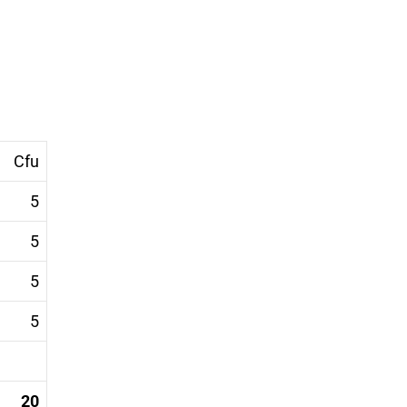
Cfu
5
5
5
5
20