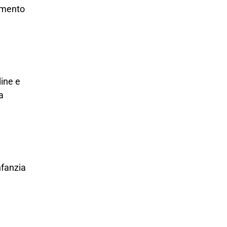
namento
dine e
a
nfanzia